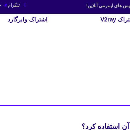
تلگرام
خ
س های اینترنتی آنلاین!
اک V2ray
اشتراک وایرگارد
آن استفاده کرد؟