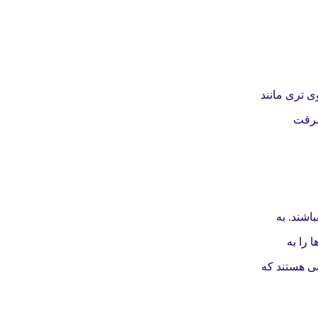
وی تری مانند
و سرقت
اشند. به
 را به
نی هستند که