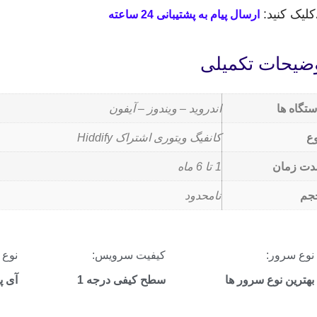
کلیک کنید:
ارسال پیام به پشتیبانی 24 ساعته
ضیحات تکمیلی
ستگاه ها
اندروید – ویندوز – آیفون
وع
کانفیگ ویتوری اشتراک Hiddify
دت زمان
1 تا 6 ماه
جم
نامحدود
نوع سرور:
کیفیت سرویس:
نوع IP:
بهترین نوع سرور ها
سطح کیفی درجه 1
آی پ