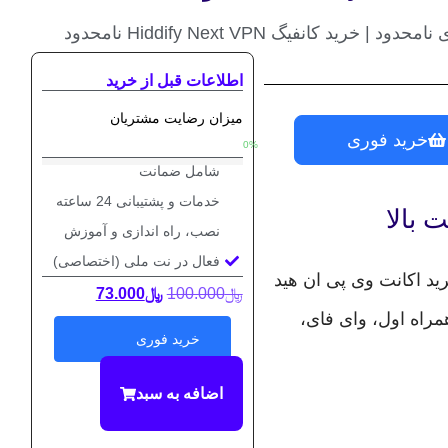
رید کانفیگ Hiddify Next VPN نامحدود
اطلاعات قبل از خرید
میزان رضایت مشتریان
خرید فوری
0
%
شامل ضمانت
خدمات و پشتیبانی 24 ساعته
بالا
نصب، راه اندازی و آموزش
فعال در نت ملی (اختصاصی)
کن هیدیفای | خرید اشتراک Hiddify Next VPN | خرید اکانت وی پی ان هید
﷼
100.000
﷼
73.000
همراه اول، وای فای،
خرید فوری
اضافه‌ به سبد