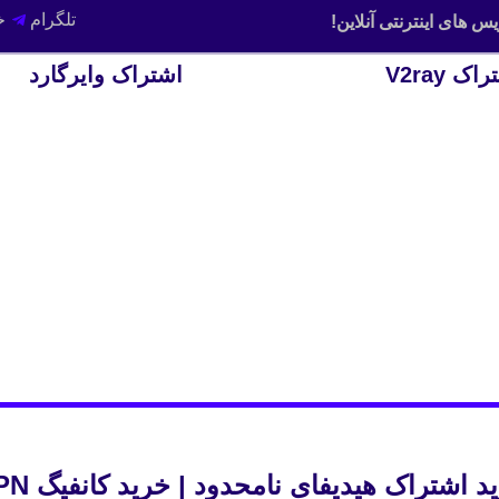
تلگرام
خ
س های اینترنتی آنلاین!
اک V2ray
اشتراک وایرگارد
 اشتراک هیدیفای نامحدود | خرید کانفیگ Hiddify Next VPN نامحدود