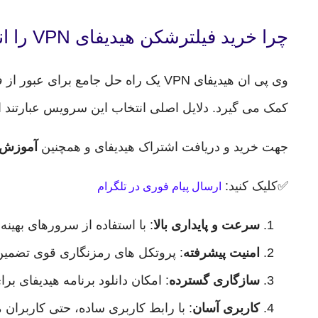
چرا خرید فیلترشکن هیدیفای VPN را انتخاب کنیم؟
وی پی ان هیدیفای VPN یک راه حل جامع برای عبور از فیلترینگ و دسترسی به محتوای محدود شده جغرافیایی است. درواقع برنامه Hiddify Next از
کمک می گیرد. دلایل اصلی انتخاب این سرویس عبارتند ا
جهت خرید و دریافت اشتراک هیدیفای و همچنین
آموزش ک
✅کلیک کنید:
ارسال پیام فوری در تلگرام
سرعت و پایداری بالا
: با استفاده از سرورهای بهین
امنیت پیشرفته
: پروتکل های رمزنگاری قوی تضمین
سازگاری گسترده
: امکان دانلود برنامه هیدیفای بر
کاربری آسان
: با رابط کاربری ساده، حتی کاربران م