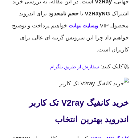
،
V2Ray
است. در این مقاله، به بررسی خرید
اک
V2RayNG
با
حجم نامحدود
برای اندروید
VIP
خواهیم پرداخت و توضیح
وبسایت تنهانت
م داد چرا این سرویس گزینه ای عالی برای
ان است.
ک کنید:
سفارش از طریق تلگرام
خرید کانفیگ V2ray تک کاربر
وید بهترین انتخاب