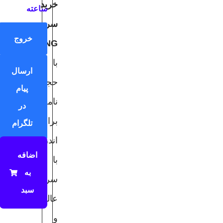
خرید
ساعته
سرور
خروج
V2RayNG
با
ارسال
حجم
پیام
نامحدود
در
برای
تلگرام
اندروید
اضافه‌
با
به
سرعت
سبد
عالی
و