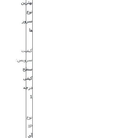
بهترین
نوع
سرور
ها
کیفیت
سرویس:
سطح
کیفی
درجه
1
نوع
IP:
آی