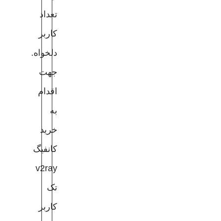
تعداد
کاربر
دلخواه.
جهت
اقدام
به
خرید
کانفیگ
v2ray
تک
کاربر