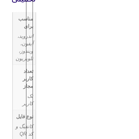
مناسب
برای
اندروید،
آیفون،
ویندوز،
تلویزیون
تعداد
کاربر
مجاز
تک
کاربر
نوع فایل
کانفیگ و
کد QR