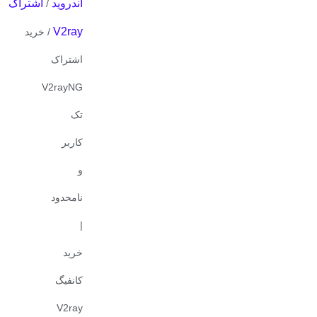
اندروید
اشتراک
/
V2ray
/ خرید
اشتراک
V2rayNG
تک
کاربر
و
نامحدود
|
خرید
کانفیگ
V2ray