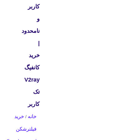
کاربر
و
نامحدود
|
خرید
کانفیگ
V2ray
تک
کاربر
خانه
خرید
/
فیلترشکن