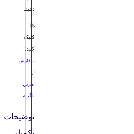
دهید.
🚀
کلیک
کنید:
سفارش
از
طریق
تلگرام
توضیحات
تکمیلی