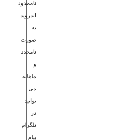
نامحدود
اندروید
به
صورت
نامحدد
و
ماهانه
می
توانید
در
تلگرام
پیام