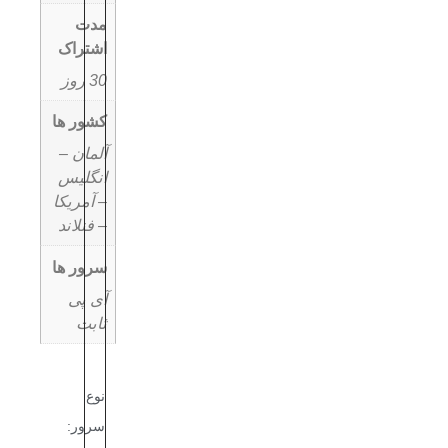
مدت
اشتراک
30 روز
کشور ها
آلمان –
انگلیس
– آمریکا
– فنلاند
سرور ها
آی پی
ثابت
نوع
سرور: