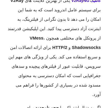
یکی از بهترین کلاینت های
V2Ray
V2
سیستم عامل اندروید است که به شما این
را می دهد تا بدون نگرانی از فیلترینگ، به
ت آزاد دسترسی پیدا کنید. این اپلیکیشن قدرتمند
وتکل های مختلفی همچون
،
VMess
Shadows
و
HTTP/2
برای ارائه اتصالات امن
ع استفاده می کند. یکی از ویژگی های مهم این
، قابلیت عبور از فیلترهای پیچیده و سدهای
یایی است که امکان دسترسی به محتوای
 شده در بسیاری از کشورها را فراهم می
 دنبال اشتراکی با
حجم نامحدود
برای