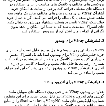
پروکسی های مختلف و کانفیگ های مناسب را برای استفاده در
دستگاه های مختلف فراهم کند. برخی از سایت ها امکان خرید
اشتراک V2ray
برای مدت زمان های مختلف مانند یک ماهه، سه
ماهه، شش ماهه یا یک ساله را فراهم می کنند. اگر به دنبال خرید
فیلترشکن V2ray نامحدود هستید، پیشنهاد می شود به دنبال پکیج
های اشتراک بلندمدت باشید که به شما این امکان را بدهد بدون
نگرانی از اتمام زمان اشتراک، از سرویس استفاده کنید.
2. فیلترشکن V2ray برای ویندوز
V2ray به راحتی روی سیستم عامل ویندوز قابل نصب است. برای
خرید فیلترشکن V2ray برای ویندوز، ابتدا باید یک اشتراک معتبر
خریداری کنید و سپس کانفیگ مربوطه را از فروشنده دریافت کنید.
بسیاری از سایت ها فایل های نصب و راهنمای کاملی برای راه
اندازی فیلترشکن V2ray در ویندوز ارائه می دهند که این امر فرایند
نصب را ساده تر می کند.
3. فیلترشکن V2ray برای اندروید و iOS
علاوه بر ویندوز، V2ray به راحتی روی دستگاه های موبایل مانند
گوشی های اندروید و iPhone نیز قابل نصب است. برای این منظور،
شما باید اپلیکیشن های مانند V2rayNG یا Shadowrocket را از منابع
معتبر دانلود کرده و کانفیگ های مورد نیاز را وارد کنید. خرید