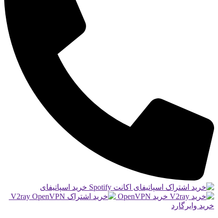
خرید اسپاتیفای
خرید V2ray
OpenVPN
خرید وایرگارد