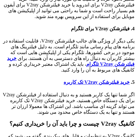
فیلترشکن V2ray برای اندروید یا خرید فیلترشکن V2ray برای آیفون
هم بسیار راحت است و شما به راحتی می توانید از اپلیکیشن های
موبایل برای استفاده از این سرویس بهره مند شوید.
4. فیلترشکن V2ray برای تلگرام
یکی دیگر از ویژگی های جالب فیلترشکن V2ray، قابلیت استفاده در
برنامه های پیام رسانی مانند تلگرام است. به دلیل فیلترینگ های
موجود در برخی کشورها، تلگرام یکی از اپلیکیشن هایی است که
بیشتر کاربران به دنبال راه های دسترسی به آن هستند. برای
خرید
فیلترشکن V2ray تلگرام
، باید یک اشتراک معتبر خریداری کرده و
کانفیگ های مربوط به آن را وارد کنید.
5.
خرید فیلترشکن V2ray تک کاربره
اگر شما تنها یک کاربر هستید و به دنبال استفاده از فیلترشکن V2ray
برای یک دستگاه خاص هستید، خرید فیلترشکن V2ray تک کاربره
می تواند گزینه ای مناسب باشد. این اشتراک ها معمولا ارزان تر
هستند و تنها به یک دستگاه خاص محدود می شوند.
کانفیگ V2ray چیست و چرا باید آن را خریداری کنیم؟
کانفیگ V2ray به تنظیمات و فایل های پیکربندی گفته می شود که